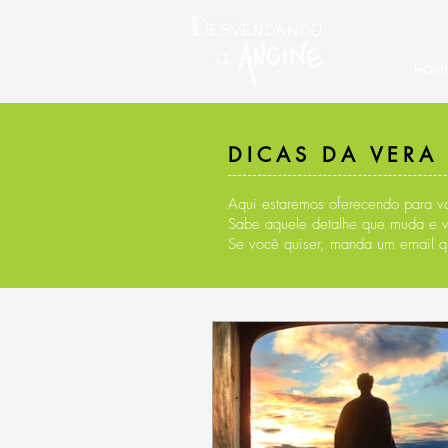
HOM
DICAS DA VERA
Aqui estaremos oferecendo para vo
Sabe aquele detalhe que muda e 
Se você quiser, manda um email q