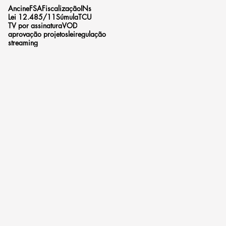
Ancine
FSA
Fiscalização
INs
Lei 12.485/11
Súmula
TCU
TV por assinatura
VOD
aprovação projetos
lei
regulação
streaming
e,