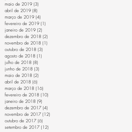
maio de 2019
(3)
3 posts
abril de 2019
(8)
8 posts
março de 2019
(4)
4 posts
fevereiro de 2019
(1)
1 post
janeiro de 2019
(2)
2 posts
dezembro de 2018
(2)
2 posts
novembro de 2018
(1)
1 post
outubro de 2018
(3)
3 posts
agosto de 2018
(1)
1 post
julho de 2018
(8)
8 posts
junho de 2018
(3)
3 posts
maio de 2018
(2)
2 posts
abril de 2018
(6)
6 posts
março de 2018
(16)
16 posts
fevereiro de 2018
(10)
10 posts
janeiro de 2018
(9)
9 posts
dezembro de 2017
(4)
4 posts
novembro de 2017
(12)
12 posts
outubro de 2017
(6)
6 posts
setembro de 2017
(12)
12 posts