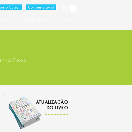
re o Curso!
Compre o Livro!
RIA
DICAS DA VERA
CONTATO
ntivos Fiscais.
ATUALIZAÇÃO
DO LIVRO
o