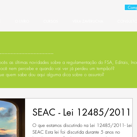
Comp
E
O LIVRO
CURSOS
VERA ZAVERUCHA
CONSULTO
cês as últimas novidades sobre a regulamentação do FSA, Editais, Ince
você nem percebe e quando vai ver já perdeu um tempão!?
ue quem sabe dou aqui alguma dica sobre o assunto?
SEAC - Lei 12485/2011
O que estamos discutindo na Lei 12485/2011- Lei d
SEAC Esta lei foi discutida durante 5 anos no