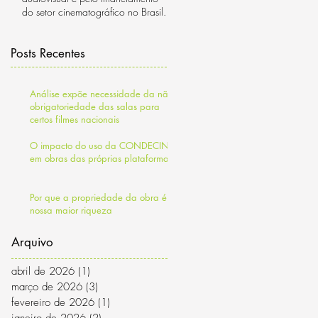
do setor cinematográfico no Brasil.
Posts Recentes
Análise expõe necessidade da não
obrigatoriedade das salas para
certos filmes nacionais
O impacto do uso da CONDECINE
em obras das próprias plataformas
Por que a propriedade da obra é a
nossa maior riqueza
Arquivo
abril de 2026
(1)
1 post
março de 2026
(3)
3 posts
fevereiro de 2026
(1)
1 post
janeiro de 2026
(2)
2 posts