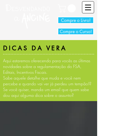
Compre o Livro!
Compre o Curso!
DICAS DA VERA
Aqui estaremos oferecendo para vocês as últimas
novidades sobre a regulamentação do FSA,
Editais, Incentivos Fiscais.
Sabe aquele detalhe que muda e você nem
percebe e quando vai ver já perdeu um tempão!?
Se você quiser, manda um email que quem sabe
dou aqui alguma dica sobre o assunto?