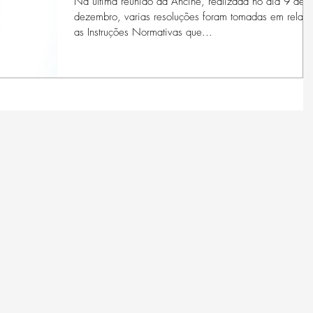
Na última reunião da Ancine, realizada no dia 9 de
dezembro, varias resoluções foram tomadas em relaç
as Instruções Normativas que...