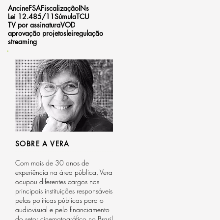
Ancine
FSA
Fiscalização
INs
Lei 12.485/11
Súmula
TCU
TV por assinatura
VOD
aprovação projetos
lei
regulação
streaming
SOBRE A VERA
Com mais de 30 anos de
experiência na área pública, Vera
ocupou diferentes cargos nas
principais instituições responsáveis
pelas políticas públicas para o
audiovisual e pelo financiamento
do setor cinematográfico no Brasil.