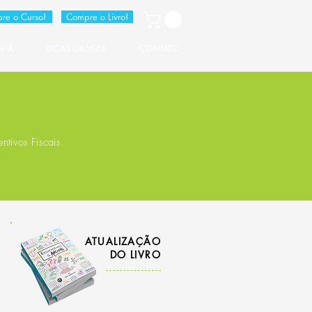
re o Curso!
Compre o Livro!
RIA
DICAS DA VERA
CONTATO
ntivos Fiscais.
ATUALIZAÇÃO
DO LIVRO