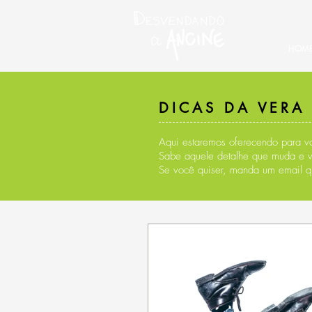
HOM
DICAS DA VERA
Aqui estaremos oferecendo para vo
Sabe aquele detalhe que muda e 
Se você quiser, manda um email q