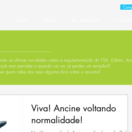
Comp
E
O LIVRO
CURSOS
VERA ZAVERUCHA
CONSULTO
cês as últimas novidades sobre a regulamentação do FSA, Editais, Ince
você nem percebe e quando vai ver já perdeu um tempão!?
ue quem sabe dou aqui alguma dica sobre o assunto?
Viva! Ancine voltando
normalidade!