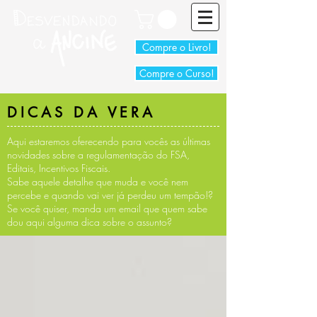
Compre o Livro!
Compre o Curso!
DICAS DA VERA
Aqui estaremos oferecendo para vocês as últimas
novidades sobre a regulamentação do FSA,
Editais, Incentivos Fiscais.
Sabe aquele detalhe que muda e você nem
percebe e quando vai ver já perdeu um tempão!?
Se você quiser, manda um email que quem sabe
dou aqui alguma dica sobre o assunto?