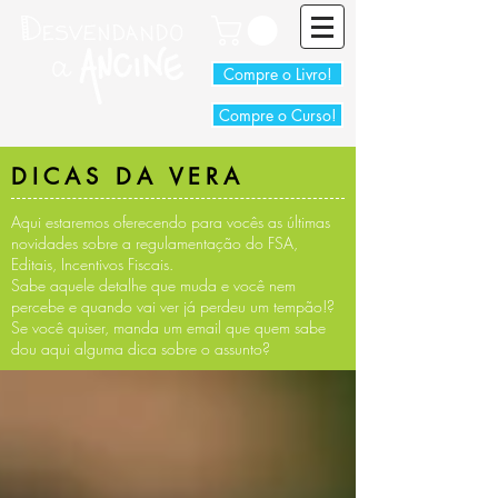
Compre o Livro!
Compre o Curso!
DICAS DA VERA
Aqui estaremos oferecendo para vocês as últimas
novidades sobre a regulamentação do FSA,
Editais, Incentivos Fiscais.
Sabe aquele detalhe que muda e você nem
percebe e quando vai ver já perdeu um tempão!?
Se você quiser, manda um email que quem sabe
dou aqui alguma dica sobre o assunto?