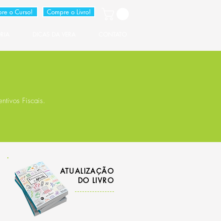
re o Curso!
Compre o Livro!
RIA
DICAS DA VERA
CONTATO
ntivos Fiscais.
ATUALIZAÇÃO
DO LIVRO