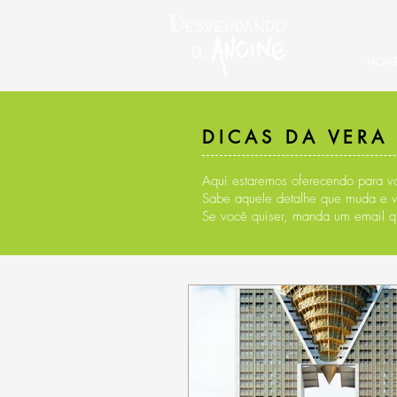
HOM
DICAS DA VERA
Aqui estaremos oferecendo para vo
Sabe aquele detalhe que muda e 
Se você quiser, manda um email q