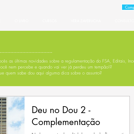
Comp
E
O LIVRO
CURSOS
VERA ZAVERUCHA
CONSULTO
cês as últimas novidades sobre a regulamentação do FSA, Editais, Ince
você nem percebe e quando vai ver já perdeu um tempão!?
ue quem sabe dou aqui alguma dica sobre o assunto?
Deu no Dou 2 -
Complementação