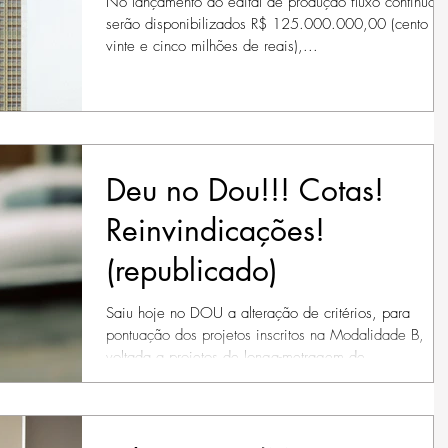
No lançamento do edital de produção fluxo continuo
serão disponibilizados R$ 125.000.000,00 (cento e
vinte e cinco milhões de reais),...
Deu no Dou!!! Cotas!
Reinvindicações!
(republicado)
Saiu hoje no DOU a alteração de critérios, para
pontuação dos projetos inscritos na Modalidade B,
voltada a projetos de longa-metragem de...