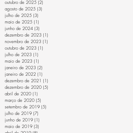
outubro de 2025
(2)
2 posts
agosto de 2025
(3)
3 posts
julho de 2025
(3)
3 posts
maio de 2025
(1)
1 post
junho de 2024
(3)
3 posts
dezembro de 2023
(1)
1 post
novembro de 2023
(1)
1 post
outubro de 2023
(1)
1 post
julho de 2023
(1)
1 post
maio de 2023
(1)
1 post
janeiro de 2023
(2)
2 posts
janeiro de 2022
(1)
1 post
dezembro de 2021
(1)
1 post
dezembro de 2020
(5)
5 posts
abril de 2020
(1)
1 post
março de 2020
(5)
5 posts
setembro de 2019
(5)
5 posts
julho de 2019
(7)
7 posts
junho de 2019
(1)
1 post
maio de 2019
(3)
3 posts
abril de 2019
(8)
8 posts