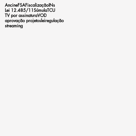
Ancine
FSA
Fiscalização
INs
Lei 12.485/11
Súmula
TCU
TV por assinatura
VOD
aprovação projetos
lei
regulação
streaming