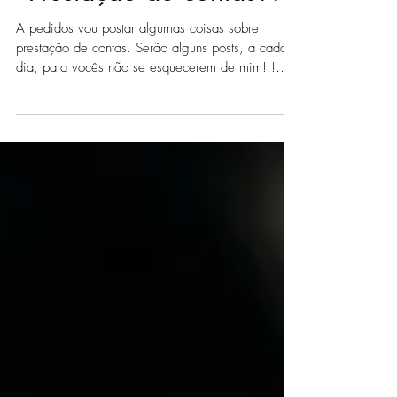
"Prestação de contas??"
A pedidos vou postar algumas coisas sobre
prestação de contas. Serão alguns posts, a cada
dia, para vocês não se esquecerem de mim!!!
A...