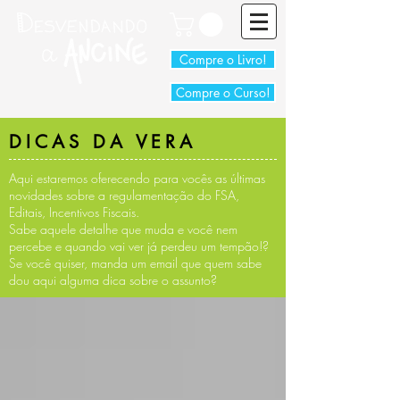
Compre o Livro!
Compre o Curso!
DICAS DA VERA
Aqui estaremos oferecendo para vocês as últimas
novidades sobre a regulamentação do FSA,
Editais, Incentivos Fiscais.
Sabe aquele detalhe que muda e você nem
percebe e quando vai ver já perdeu um tempão!?
Se você quiser, manda um email que quem sabe
dou aqui alguma dica sobre o assunto?