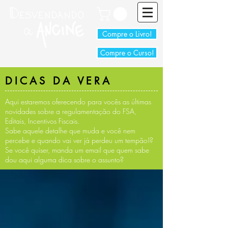
Compre o Livro!
Compre o Curso!
DICAS DA VERA
Aqui estaremos oferecendo para vocês as últimas
novidades sobre a regulamentação do FSA,
Editais, Incentivos Fiscais.
Sabe aquele detalhe que muda e você nem
percebe e quando vai ver já perdeu um tempão!?
Se você quiser, manda um email que quem sabe
dou aqui alguma dica sobre o assunto?