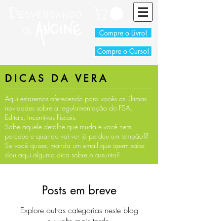
Compre o Livro!
Compre o Curso!
DICAS DA VERA
Aqui estaremos oferecendo para vocês as últimas
novidades sobre a regulamentação do FSA,
Editais, Incentivos Fiscais.
Sabe aquele detalhe que muda e você nem
percebe e quando vai ver já perdeu um tempão!?
Se você quiser, manda um email que quem sabe
dou aqui alguma dica sobre o assunto?
Posts em breve
Explore outras categorias neste blog