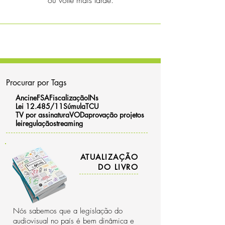
ou volte mais tarde.
Procurar por Tags
Ancine
FSA
Fiscalização
INs
Lei 12.485/11
Súmula
TCU
TV por assinatura
VOD
aprovação projetos
lei
regulação
streaming
ATUALIZAÇÃO
DO LIVRO
Nós sabemos que a legislação do
audiovisual no país é bem dinâmica e