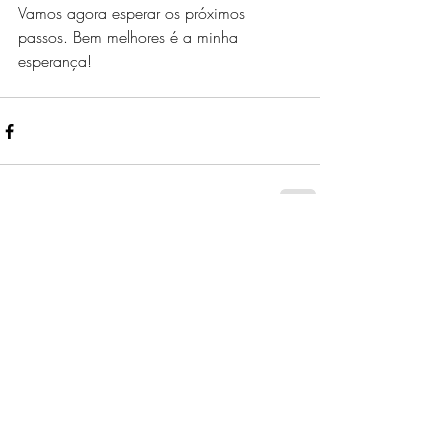
Vamos agora esperar os próximos 
passos. Bem melhores é a minha 
esperança!
Comentários
0.0 / 5 (0)
Comente e avalie