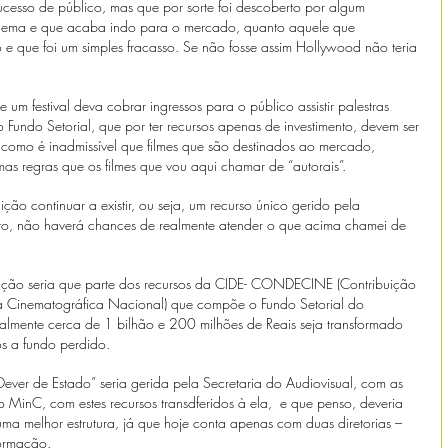
ucesso de público, mas que por sorte foi descoberto por algum 
 cinema e que acaba indo para o mercado, quanto aquele que 
e que foi um simples fracasso. Se não fosse assim Hollywood não teria 
e um festival deva cobrar ingressos para o público assistir palestras 
Fundo Setorial, que por ter recursos apenas de investimento, devem ser 
 como é inadmissível que filmes que são destinados ao mercado, 
s regras que os filmes que vou aqui chamar de “autorais”.
ção continuar a existir, ou seja, um recurso único gerido pela 
o, não haverá chances de realmente atender o que acima chamei de 
ução seria que parte dos recursos da CIDE- CONDECINE (Contribuição 
ia Cinematográfica Nacional) que compõe o Fundo Setorial do 
almente cerca de 1 bilhão e 200 milhões de Reais seja transformado 
 a fundo perdido. 
Dever de Estado” seria gerida pela Secretaria do Audiovisual, com as 
lo MinC, com estes recursos transdferidos à ela,  e que penso, deveria 
uma melhor estrutura, já que hoje conta apenas com duas diretorias – 
formação.