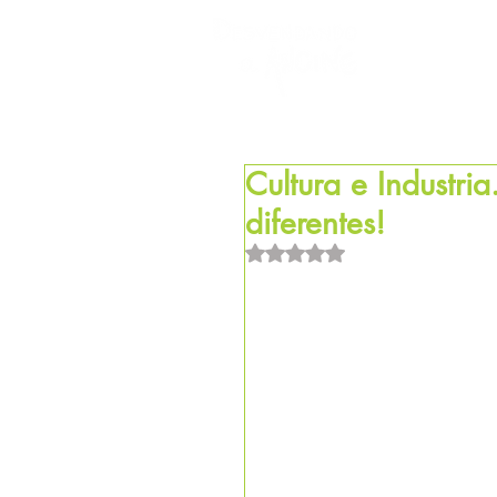
HOM
Cultura e Industr
diferentes!
Avaliado com NaN de 5 estrel