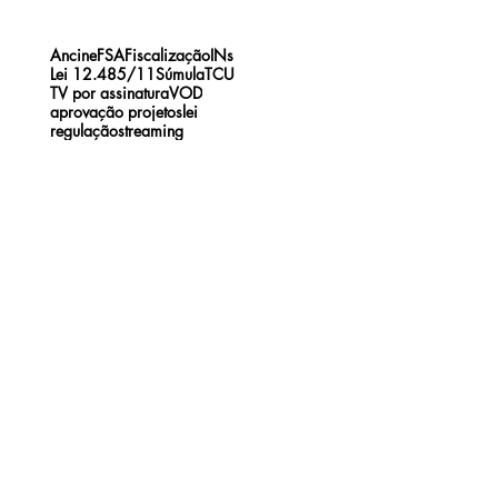
Ancine
FSA
Fiscalização
INs
Lei 12.485/11
Súmula
TCU
TV por assinatura
VOD
aprovação projetos
lei
regulação
streaming