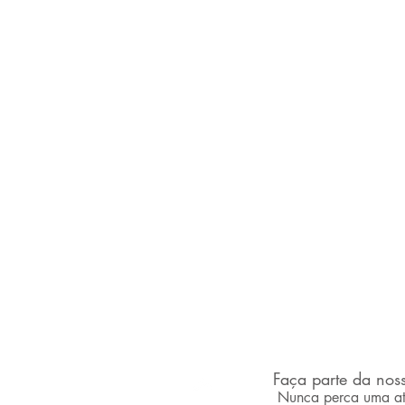
Faça parte da noss
desvendandoaancine.com
Nunca perca uma at