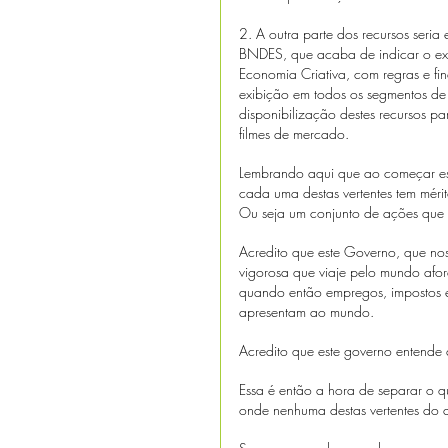
2. A outra parte dos recursos seri
BNDES, que acaba de indicar o ex-M
Economia Criativa, com regras e fin
exibição em todos os segmentos de
disponibilização destes recursos pa
filmes de mercado. 
Lembrando aqui que ao começar este
cada uma destas vertentes tem mérito
Ou seja um conjunto de ações que 
Acredito que este Governo, que nos
vigorosa que viaje pelo mundo afora
quando então empregos, impostos e 
apresentam ao mundo.
Acredito que este governo entende 
Essa é então a hora de separar o q
onde nenhuma destas vertentes do a