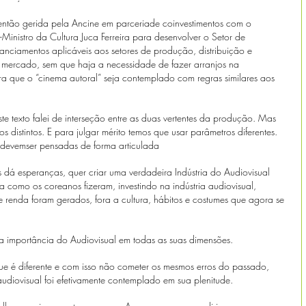
a então gerida pela Ancine em parceriade coinvestimentos com o 
inistro da Cultura Juca Ferreira para desenvolver o Setor de 
anciamentos aplicáveis aos setores de produção, distribuição e 
 mercado, sem que haja a necessidade de fazer arranjos na 
ra que o “cinema autoral” seja contemplado com regras similares aos 
 texto falei de interseção entre as duas vertentes da produção. Mas 
s distintos. E para julgar mérito temos que usar parâmetros diferentes. 
devemser pensadas de forma articulada
 dá esperanças, quer criar uma verdadeira Indústria do Audiovisual 
 como os coreanos fizeram, investindo na indústria audiovisual, 
renda foram gerados, fora a cultura, hábitos e costumes que agora se 
a importância do Audiovisual em todas as suas dimensões. 
ue é diferente e com isso não cometer os mesmos erros do passado, 
udiovisual foi efetivamente contemplado em sua plenitude.