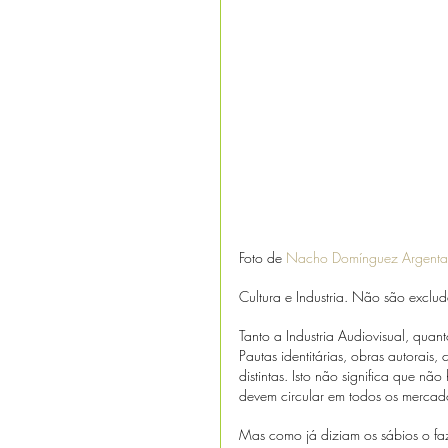
Foto de 
Nacho Domínguez Argenta
Cultura e Industria. Não são exclud
Tanto a Industria Audiovisual, qua
Pautas identitárias, obras autorais,
distintas. Isto não significa que nã
devem circular em todos os mercad
Mas como já diziam os sábios o fa