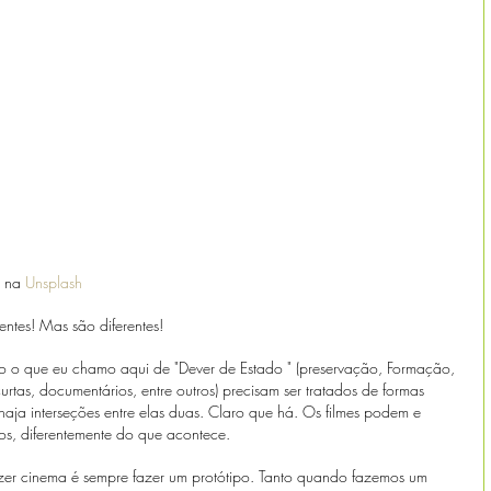
 na 
Unsplash
entes! Mas são diferentes!
nto o que eu chamo aqui de "Dever de Estado " (preservação, Formação, 
 curtas, documentários, entre outros) precisam ser tratados de formas 
o haja interseções entre elas duas. Claro que há. Os filmes podem e 
os, diferentemente do que acontece.
zer cinema é sempre fazer um protótipo. Tanto quando fazemos um 