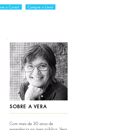
re o Curso!
Compre o Livro!
RIA
DICAS DA VERA
CONTATO
SOBRE A VERA
Com mais de 30 anos de
experiência na área pública, Vera