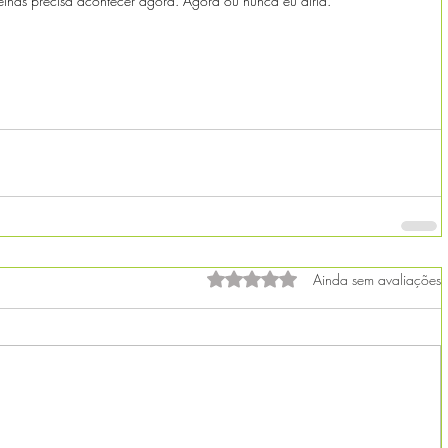
lhas precisa acontecer agora. Agora ou nunca eu diria.
Avaliado com 0 de 5 estrelas.
Ainda sem avaliações