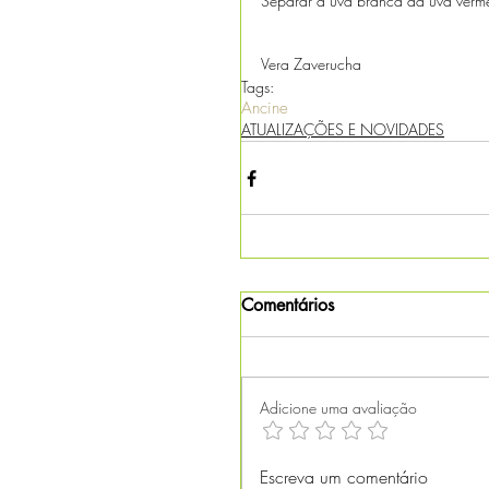
Separar a uva branca da uva verme
Vera Zaverucha
Tags:
Ancine
ATUALIZAÇÕES E NOVIDADES
Comentários
Adicione uma avaliação
Escreva um comentário