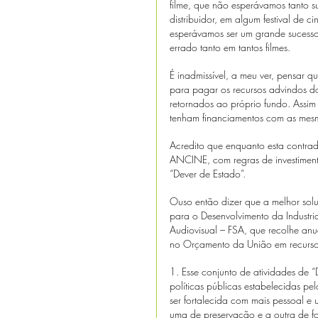
filme, que não esperávamos tanto s
distribuidor, em algum festival de
esperávamos ser um grande sucesso 
errado tanto em tantos filmes.
É inadmissível, a meu ver, pensar qu
para pagar os recursos advindos do 
retornados ao próprio fundo. Assim
tenham financiamentos com as mesma
Acredito que enquanto esta contradi
ANCINE, com regras de investiment
“Dever de Estado”. 
Ouso então dizer que a melhor sol
para o Desenvolvimento da Industr
Audiovisual – FSA, que recolhe anu
no Orçamento da União em recursos
1. Esse conjunto de atividades de “
políticas públicas estabelecidas pe
ser fortalecida com mais pessoal e 
uma de preservação e a outra de 