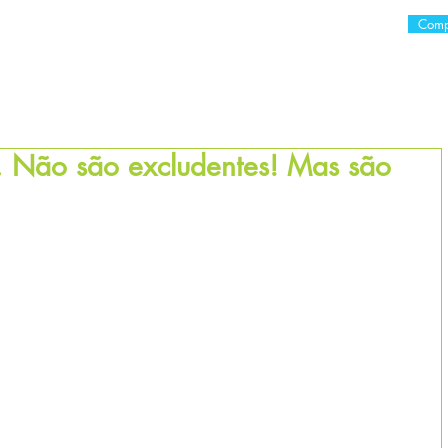
Comp
E
O LIVRO
CURSOS
VERA ZAVERUCHA
CONSULTO
ia. Não são excludentes! Mas são
as.