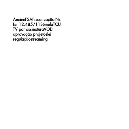
Ancine
FSA
Fiscalização
INs
Lei 12.485/11
Súmula
TCU
TV por assinatura
VOD
aprovação projetos
lei
regulação
streaming