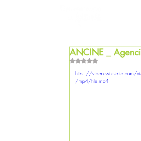
HOM
ANCINE _ Agenci
Avaliado com NaN de 5 estrel
https://video.wixstatic.co
/mp4/file.mp4