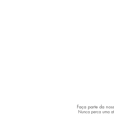
Faça parte da noss
desvendandoaancine.com
Nunca perca uma at