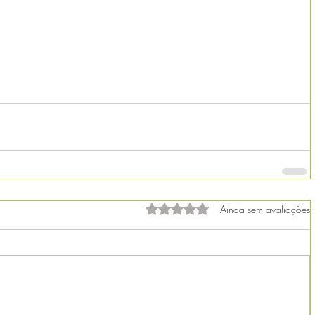
Avaliado com 0 de 5 estrelas.
Ainda sem avaliações