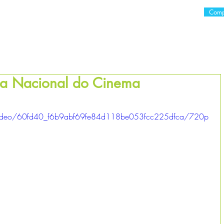
Comp
E
O LIVRO
CURSOS
VERA ZAVERUCHA
CONSULTO
a Nacional do Cinema
as.
m/video/60fd40_f6b9abf69fe84d118be053fcc225dfca/720p