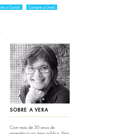
re o Curso!
Compre o Livro!
RIA
DICAS DA VERA
CONTATO
SOBRE A VERA
Com mais de 30 anos de
experiência na área pública, Vera