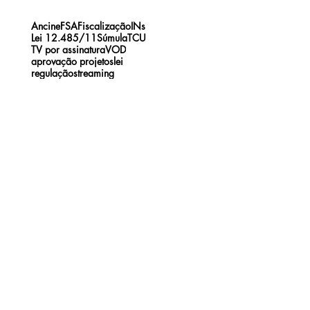
Ancine
FSA
Fiscalização
INs
Lei 12.485/11
Súmula
TCU
TV por assinatura
VOD
aprovação projetos
lei
regulação
streaming