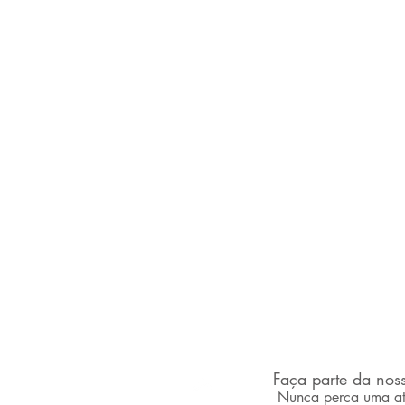
Faça parte da noss
desvendandoaancine.com
Nunca perca uma at