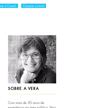
re o Curso!
Compre o Livro!
RIA
DICAS DA VERA
CONTATO
SOBRE A VERA
Com mais de 30 anos de
experiência na área pública, Vera