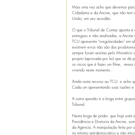
Mais uma vez acho que devemos parar 
Cidadania e da Ancine, que não tem q
União, em seu acordão.
O que o Tribunal de Contas aponta é 
entregues e não analisadas, a Ancine t
TCU apresenta "irregularidades" em alg
existirem erros não são dos produtore
sempre foram aceitas pelo Ministério 
projeto (aprovada por lei) que se dá 
os riscos que é fazer um filme,  nessa
vivendo neste momento .
Ainda resta recurso ao TCU  e acho qu
Cada um apresentando suas razões e c
A outra questão é a briga entre grupo
Tribunal.
Nesta briga de poder, que hoje está a
Presidência e Diretoria da Ancine, so
da Agencia. A manipulação feita por a
no mínimo anti-democrático e não ético