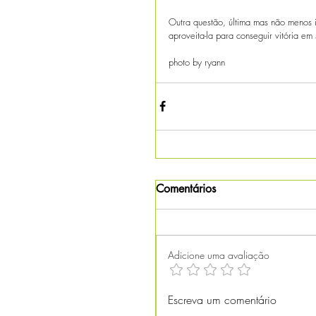
Outra questão, última mas não menos i
aproveita-la para conseguir vitória e
photo by ryann
Comentários
Adicione uma avaliação
Escreva um comentário