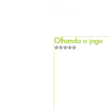
HOM
Olhando o jogo
Avaliado com NaN de 5 estrel