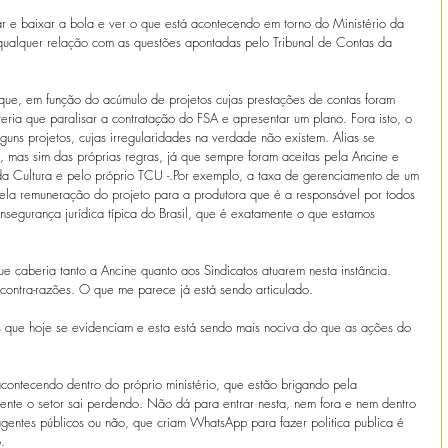
e baixar a bola e ver o que está acontecendo em torno do Ministério da 
ualquer relação com as questões apontadas pelo Tribunal de Contas da 
que, em função do acúmulo de projetos cujas prestações de contas foram 
eria que paralisar a contratação do FSA e apresentar um plano. Fora isto, o 
uns projetos, cujas irregularidades na verdade não existem. Alias se 
s, mas sim das próprias regras, já que sempre foram aceitas pela Ancine e 
da Cultura e pelo próprio TCU -.Por exemplo, a taxa de gerenciamento de um 
pela remuneração do projeto para a produtora que é a responsável por todos 
 insegurança jurídica típica do Brasil, que é exatamente o que estamos 
e caberia tanto a Ancine quanto aos Sindicatos atuarem nesta instância. 
ontra-razões. O que me parece já está sendo articulado.
s que hoje se evidenciam e esta está sendo mais nociva do que as ações do 
contecendo dentro do próprio ministério, que estão brigando pela 
mente o setor sai perdendo. Não dá para entrar nesta, nem fora e nem dentro 
gentes públicos ou não, que criam WhatsApp para fazer politica publica é 
.