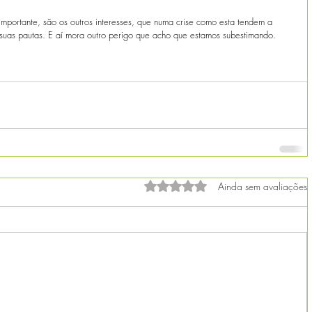
mportante, são os outros interesses, que numa crise como esta tendem a 
m suas pautas. E aí mora outro perigo que acho que estamos subestimando.
Avaliado com 0 de 5 estrelas.
Ainda sem avaliações