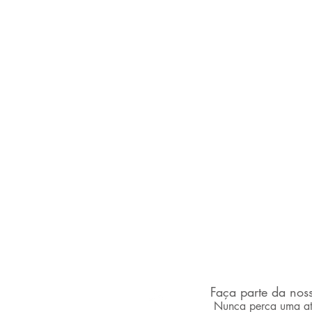
Faça parte da noss
desvendandoaancine.com
Nunca perca uma at