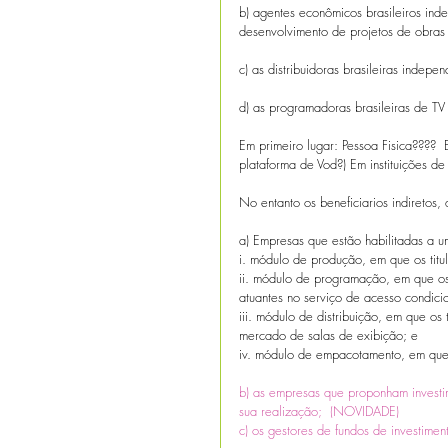
b) agentes econômicos brasileiros in
desenvolvimento de projetos de obras 
c) as distribuidoras brasileiras indep
d) as programadoras brasileiras de T
Em primeiro lugar: Pessoa Fisica???? 
plataforma de Vod?) Em instituições de
No entanto os beneficiarios indiretos
a) Empresas que estão habilitadas a u
i. módulo de produção, em que os titu
ii. módulo de programação, em que os 
atuantes no serviço de acesso condici
iii. módulo de distribuição, em que os 
mercado de salas de exibição; e 
iv. módulo de empacotamento, em que 
b) as empresas que proponham investim
sua realização;  (NOVIDADE)
c) os gestores de fundos de investim