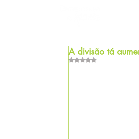
HOM
A divisão tá aume
Avaliado com NaN de 5 estrel