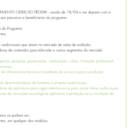
GULAMENTO GERAL DO PRODAV - versão de 18/04 e me deparei com a 
o aos parceiros e beneficiaries do programa
os do Programa: 
ntes;
ras audiovisuais que atuem no mercado de salas de exibição; 
idoras de conteúdos para televisão e outros segmentos do mercado 
superior, pesquisa, preservação, restauração, crítica, formação profissional, 
visuais;
s de infraestrutura técnica e locadoras de serviços para a produção 
tes desenvolvedoras de formatos e projetos audiovisuais; 
oras de aplicativos para jogos eletrônicos ou para outras obras audiovisuais;
doras de inovações tecnológicas aplicáveis à produção ou à circulação de 
retos só podiam ser:
entes, em qualquer dos módulos;