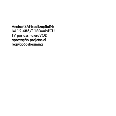
Ancine
FSA
Fiscalização
INs
Lei 12.485/11
Súmula
TCU
TV por assinatura
VOD
aprovação projetos
lei
regulação
streaming