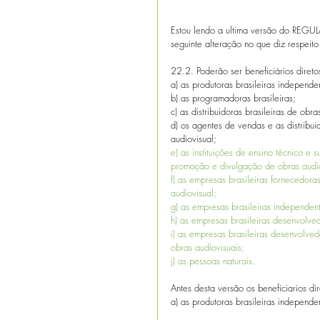
Estou lendo a ultima versão do RE
seguinte alteração no que diz respeit
22.2. Poderão ser beneficiários diret
a) as produtoras brasileiras independe
b) as programadoras brasileiras;
c) as distribuidoras brasileiras de ob
d) os agentes de vendas e as distribu
audiovisual;
e) as instituições de ensino técnico e 
promoção e divulgação de obras audio
f) as empresas brasileiras fornecedora
audiovisual; 
g) as empresas brasileiras independen
h) as empresas brasileiras desenvolved
i) as empresas brasileiras desenvolve
obras audiovisuais;
j) as pessoas naturais.
Antes desta versão os beneficiarios di
a) as produtoras brasileiras independ