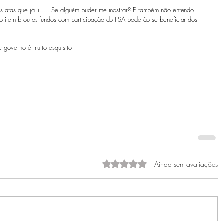
s atas que já li..... Se alguém puder me mostrar? E também não entendo 
item b ou os fundos com participação do FSA poderão se beneficiar dos 
 governo é muito esquisito
Avaliado com 0 de 5 estrelas.
Ainda sem avaliações