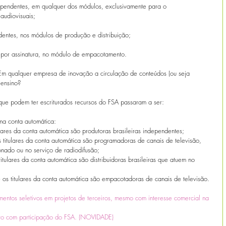
dependentes, em qualquer dos módulos, exclusivamente para o 
audiovisuais;
endentes, nos módulos de produção e distribuição;
V por assinatura, no módulo de empacotamento.
 Em qualquer empresa de inovação a circulação de conteúdos (ou seja 
 ensino? 
, que podem ter escriturados recursos do FSA passaram a ser:
ma conta automática:
lares da conta automática são produtoras brasileiras independentes; 
titulares da conta automática são programadoras de canais de televisão, 
onado ou no serviço de radiodifusão; 
titulares da conta automática são distribuidoras brasileiras que atuem no 
os titulares da conta automática são empacotadoras de canais de televisão.
entos seletivos em projetos de terceiros, mesmo com interesse comercial na 
ento com participação do FSA. (NOVIDADE)