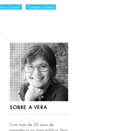
re o Curso!
Compre o Livro!
RIA
DICAS DA VERA
CONTATO
SOBRE A VERA
Com mais de 30 anos de
experiência na área pública, Vera