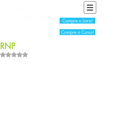
Compre o Livro!
Compre o Curso!
RNP
Avaliado com NaN de 5 estrelas.