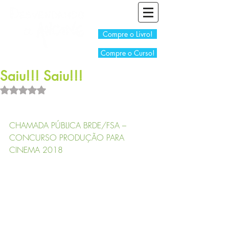
Compre o Livro!
Compre o Curso!
Saiu!!! Saiu!!!
Avaliado com NaN de 5 estrelas.
CHAMADA PÚBLICA BRDE/FSA – 
CONCURSO PRODUÇÃO PARA 
CINEMA 2018