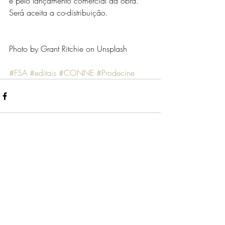
e pelo lançamento comercial da obra. 
Será aceita a co-distribuição.
Photo by Grant Ritchie on Unsplash
#FSA
#editais
#CONNE
#Prodecine
Comentários
0.0 / 5 (0)
Comente e avalie