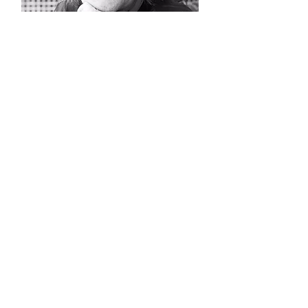
SOBRE A VERA
Com mais de 30 anos de experiência na área
pública, Vera ocupou diferentes cargos nas
principais instituições responsáveis pelas
políticas públicas para o audiovisual e pelo
financiamento do setor cinematográfico no
Brasil
De forma didática e clara,
Vera consegue aproximar o conteúdo para
diferentes públicos e ajudar aqueles que
buscam se reciclar ou querem conhecer mais
sobre a área.
Ancine
FSA
Fiscalização
INs
Lei 12.485/11
Súmula
TCU
TV por assinatura
VOD
aprovação projetos
lei
regulação
streaming