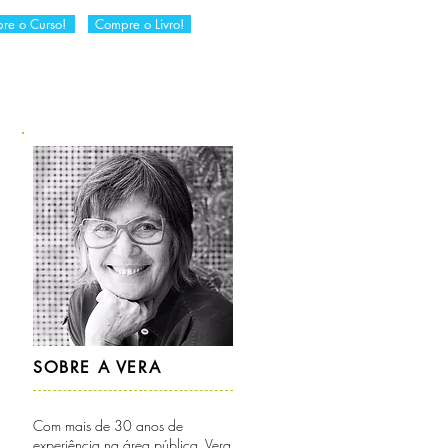
re o Curso!
Compre o Livro!
RIA
DICAS DA VERA
CONTATO
SOBRE A VERA
Com mais de 30 anos de
experiência na área pública, Vera