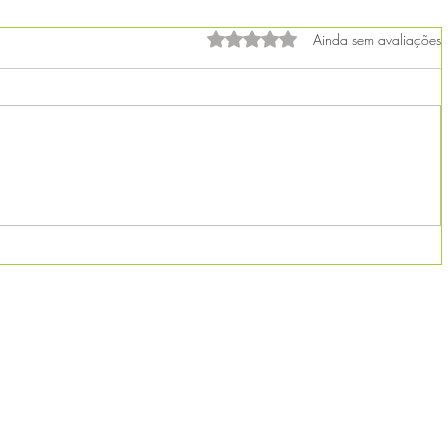
Avaliado com 0 de 5 estrelas.
Ainda sem avaliações