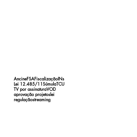
Ancine
FSA
Fiscalização
INs
Lei 12.485/11
Súmula
TCU
TV por assinatura
VOD
aprovação projetos
lei
regulação
streaming