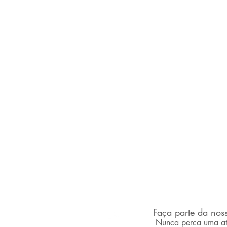
Faça parte da noss
desvendandoaancine.com
Nunca perca uma at