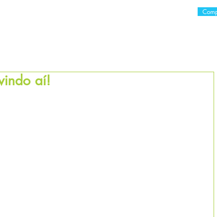
Comp
E
O LIVRO
CURSOS
VERA ZAVERUCHA
CONSULTO
vindo aí!
as.