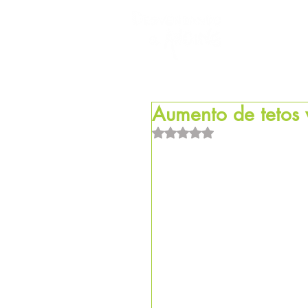
HOM
Aumento de tetos 
Avaliado com NaN de 5 estrel