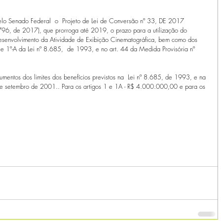
lo Senado Federal  o  Projeto de Lei de Conversão nº 33, DE 2017 
 796, de 2017), que prorroga até 2019, o prazo para a utilização do 
esenvolvimento da Atividade de Exibição Cinematográfica, bem como dos 
 1º e 1º-A da Lei nº 8.685,  de 1993, e no art. 44 da Medida Provisória nº 
 
entos dos limites dos benefícios previstos na  Lei nº 8.685, de 1993, e na 
de setembro de 2001.. Para os artigos 1 e 1A - R$ 4.000.000,00 e para os 