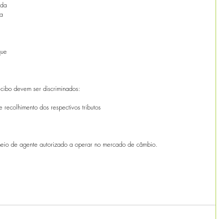
 da 
a 
que 
ecibo devem ser discriminados:
ecolhimento dos respectivos tributos
meio de agente autorizado a operar no mercado de câmbio.