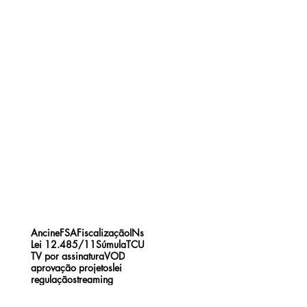
Ancine
FSA
Fiscalização
INs
Lei 12.485/11
Súmula
TCU
TV por assinatura
VOD
aprovação projetos
lei
regulação
streaming