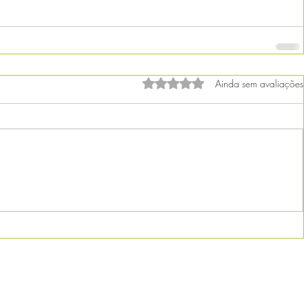
Avaliado com 0 de 5 estrelas.
Ainda sem avaliações