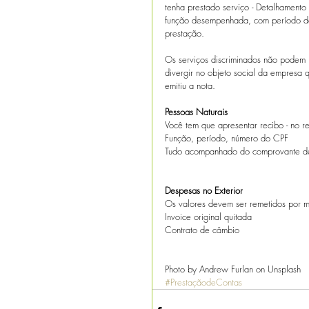
tenha prestado serviço - Detalhamento
função desempenhada, com período d
prestação.
Os serviços discriminados não podem 
divergir no objeto social da empresa 
emitiu a nota.
Pessoas Naturais
Você tem que apresentar recibo - no r
Função, período, número do CPF
Tudo acompanhado do comprovante de r
Despesas no Exterior
Os valores devem ser remetidos por 
Invoice original quitada
Contrato de câmbio
Photo by Andrew Furlan on Unsplash
#PrestaçãodeContas