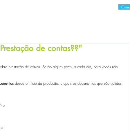
Comp
E
O LIVRO
CURSOS
VERA ZAVERUCHA
CONSULTO
Prestação de contas??"
as.
obre prestação de contas. Serão alguns posts, a cada dia, para vocês não 
cumentos 
desde o início da produção. E quais os documentos que são validos 
 No 
io 