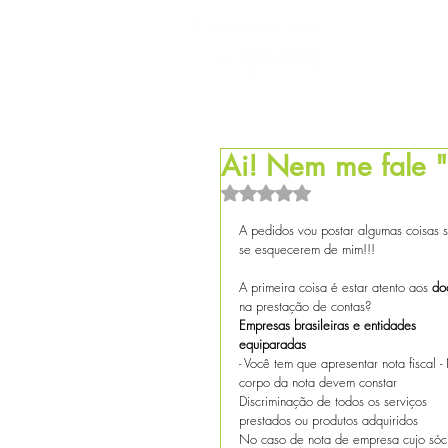
HOM
Ai! Nem me fale "
Avaliado com NaN de 5 estrel
A pedidos vou postar algumas coisas s
se esquecerem de mim!!!
A primeira coisa é estar atento aos 
do
na prestação de contas?
Empresas brasileiras e entidades 
equiparadas
- Você tem que apresentar nota fiscal -
corpo da nota devem constar
Discriminação de todos os serviços 
prestados ou produtos adquiridos
No caso de nota de empresa cujo sóc