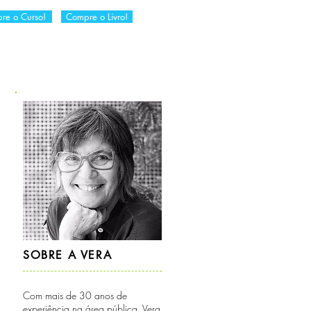
re o Curso!
Compre o Livro!
RIA
DICAS DA VERA
CONTATO
SOBRE A VERA
Com mais de 30 anos de
experiência na área pública, Vera