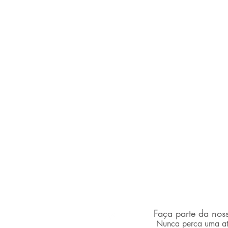
Faça parte da noss
desvendandoaancine.com
Nunca perca uma at