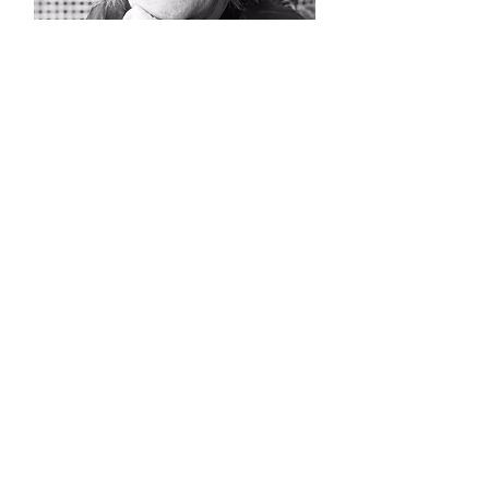
SOBRE A VERA
Com mais de 30 anos de experiência na área
pública, Vera ocupou diferentes cargos nas
principais instituições responsáveis pelas
políticas públicas para o audiovisual e pelo
financiamento do setor cinematográfico no
Brasil
De forma didática e clara,
Vera consegue aproximar o conteúdo para
diferentes públicos e ajudar aqueles que
buscam se reciclar ou querem conhecer mais
sobre a área.
Ancine
FSA
Fiscalização
INs
Lei 12.485/11
Súmula
TCU
TV por assinatura
VOD
aprovação projetos
lei
regulação
streaming