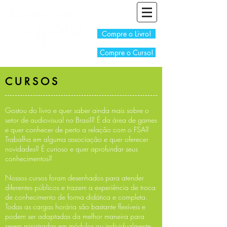
Compre o Livro!
Compre o Curso!
CURSOS
Gostou do livro e quer saber ainda mais sobre o
setor de audiovisual no Brasil? É da área de games
e quer conhecer de perto a relação com o FSA?
Trabalha em alguma associação e quer oferecer
novidades? É curioso e quer aprofundar seus
conhecimentos?
Nossos cursos foram desenhados para atender
diferentes públicos e trazem a experiência de troca
de conhecimento de forma didática e completa.
Todas as cargas horária são bastante flexíveis e
podem ser adaptadas da melhor maneira para
serem ministradas em módulos ou individualmente.